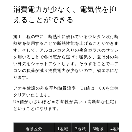
消費電力が少なく、
電気代を抑
えることができる
施工工程の中に、断熱性に優れているウレタン吹付断
熱材を使用することで断熱性能を上げることができま
す。
そして、アルコンガス入りの複合ガラスのサッシ
を用いることで冬は窓から逃げす暖気を、夏は外の熱
い外気をシャットアウトします。
そうすることでエア
コンの負荷が減り消費電力が少ないので、省エネにな
ります。
アオキ建設の外皮平均熱貫流率 Ua値は 0.6を全棟
クリアいたします。
UA値が小さいほど＝断熱性が高い（高断熱な住宅）
ということになります。
地域区分
1地域
2地域
3地域
4地域
5