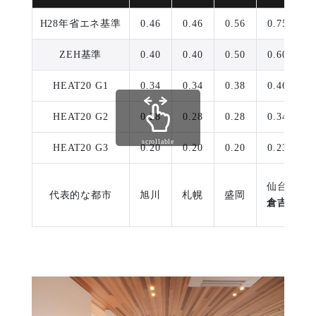
H28年省エネ基準
0.46
0.46
0.56
0.75
0
ZEH基準
0.40
0.40
0.50
0.60
0
HEAT20 G1
0.34
0.34
0.38
0.46
0
HEAT20 G2
0.28
0.28
0.28
0.34
0
scrollable
HEAT20 G3
0.20
0.20
0.20
0.23
0
仙台
代表的な都市
旭川
札幌
盛岡
倉吉