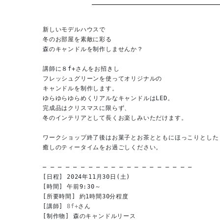
新しいモデルハウスで

冬のお部屋を素敵に彩る

森のキャンドルを制作しませんか？

講師に８f+さんをお招きし

フレッシュグリーンを使ってオリジナルの

キャンドルを制作します。

ゆらゆらゆらめくリアルなキャンドルはLED。

完成品はクリスマスに限らず、

冬のインテリアとして長くお楽しみいただけます。

ワークショップ終了後はお菓子とお茶とともにほっこりとした

癒しのティータイムをお過ごしください。

– – – – – – – – – – – – – – – – – – – –

[日程] 2024年11月30日(土)

[時間] 午前9:30～ 

[所要時間] 約1時間30分程度

[講師] 
8f+
さん

[制作物] 森のキャンドルリース
