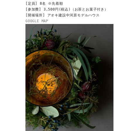
[定員] 8名 ※先着順

[参加費] 3,500円(税込)（お茶とお菓子付き）

GOOGLE MAP