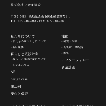
株式会社 アオキ建設
〒682-0413 鳥取県倉吉市関金町郡家721-1
TEL. 0858-48-7001 / FAX. 0858-48-7003
私たちについて
性能
- 私たちの家づくりについて
- 耐震・制震
- 会社概要
- 高気密・高断熱
- 換気
暮らしと庭設計室
- 暮らしと庭設計室について
アフターフォロー
- モデルハウス
資金計画
AR
design casa
施工例
安心と保証
コストパフォーマンス
インフォメーション