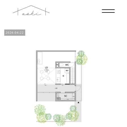
plan_f2a_3545s_01
2024-04-22