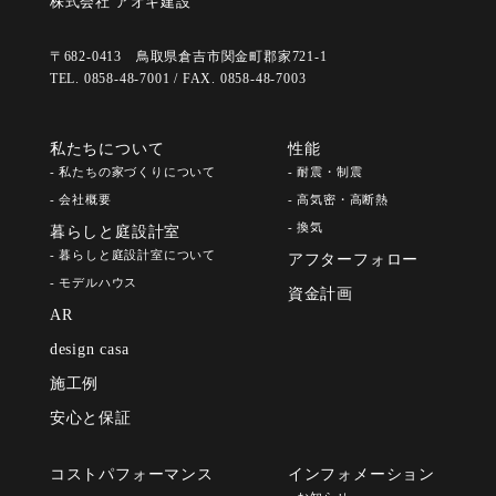
株式会社 アオキ建設
〒682-0413 鳥取県倉吉市関金町郡家721-1
TEL. 0858-48-7001 / FAX. 0858-48-7003
私たちについて
性能
- 私たちの家づくりについて
- 耐震・制震
- 会社概要
- 高気密・高断熱
- 換気
暮らしと庭設計室
- 暮らしと庭設計室について
アフターフォロー
- モデルハウス
資金計画
AR
design casa
施工例
安心と保証
コストパフォーマンス
インフォメーション