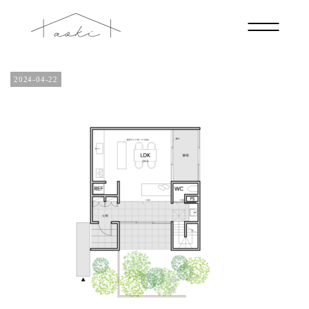
plan_f2a_4045s_01
2024-04-22